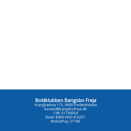
Boldklubben Bangsbo Freja
Vrangbækvej 115, 9900 Frederikshavn
kassen@bangsbofreja.dk
CVR: 51749359
Bank: 8090-0001416257
MobilePay: 27786