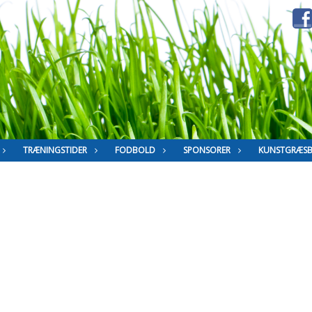
TRÆNINGSTIDER
FODBOLD
SPONSORER
KUNSTGRÆS