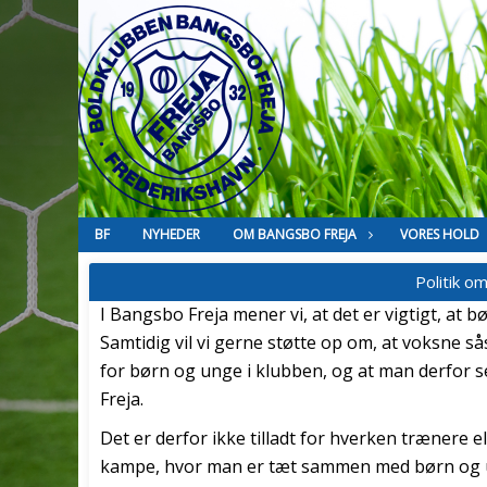
BF
NYHEDER
OM BANGSBO FREJA
VORES HOLD
Politik o
I Bangsbo Freja mener vi, at det er vigtigt, at b
Samtidig vil vi gerne støtte op om, at voksne s
for børn og unge i klubben, og at man derfor s
Freja.
Det er derfor ikke tilladt for hverken trænere e
kampe, hvor man er tæt sammen med børn og u