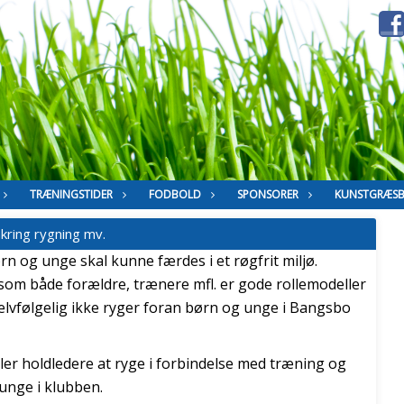
TRÆNINGSTIDER
FODBOLD
SPONSORER
KUNSTGRÆS
mkring rygning mv.
ørn og unge skal kunne færdes i et røgfrit miljø.
åsom både forældre, trænere mfl. er gode rollemodeller
elvfølgelig ikke ryger foran børn og unge i Bangsbo
ller holdledere at ryge i forbindelse med træning og
nge i klubben.