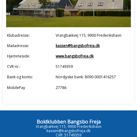
Klubadresse:
Vrangbækvej 115, 9900 Frederikshavn
Mailadresse:
kassen@bangsbofreja.dk
Hjemmeside:
www.bangsbofreja.dk
CVR-nr.:
51749359
Bank og konto:
Nordjyske bank: 8090-0001416257
MobilePay
27786
Boldklubben Bangsbo Freja
Vrangbækvej 115, 9900 Frederikshavn
kassen@bangsbofreja.dk
CVR: 51749359