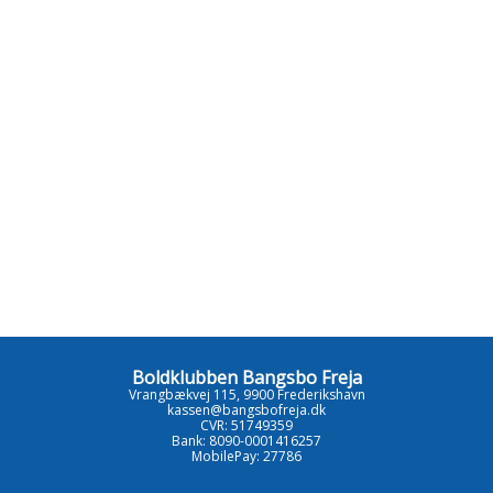
Boldklubben Bangsbo Freja
Vrangbækvej 115, 9900 Frederikshavn
kassen@bangsbofreja.dk
CVR: 51749359
Bank: 8090-0001416257
MobilePay: 27786