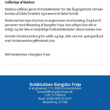
Udlån/leje af klubhus:
Klubhus udlånes gerne til holdaktiviteter for alle årgange/hold. Det kan
bookes af både forældre og trænere til dette formål.
Klubhuset kan lejes til privat arrangementer mod betaling. Dog kun til
personer med tilknytning af Bangsbo Freja. Kan udlejes hvis det er
ledigt, og der ikke er betydelige fodboldaktiviteter såsom kampe mm.
Kontakt Christina Emborg for udlån og leje, eller ved evt. spørgsmål på
mail christinaemborg@hotmail.com.
Mvh bestyrelsen i Bangsbo Freja
Boldklubben Bangsbo Freja
Vrangbækvej 115, 9900 Frederikshavn
kassen@bangsbofreja.dk
CVR: 51749359
Bank: 8090-0001416257
MobilePay: 27786