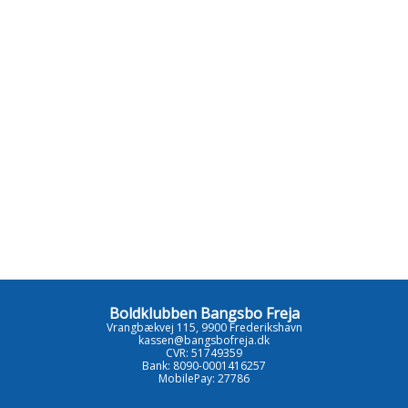
Boldklubben Bangsbo Freja
Vrangbækvej 115, 9900 Frederikshavn
kassen@bangsbofreja.dk
CVR: 51749359
Bank: 8090-0001416257
MobilePay: 27786