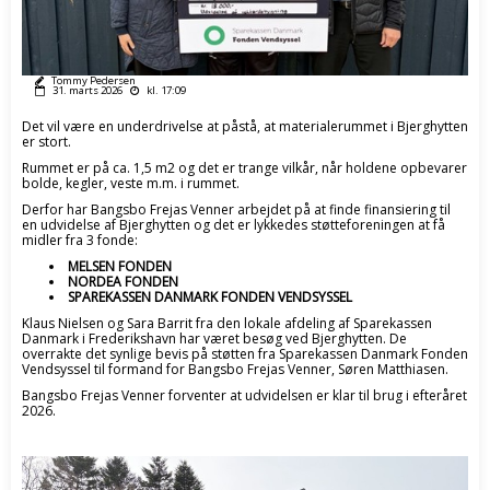
Tommy Pedersen
31. marts 2026
kl. 17:09
Det vil være en underdrivelse at påstå, at materialerummet i Bjerghytten
er stort.
Rummet er på ca. 1,5 m2 og det er trange vilkår, når holdene opbevarer
bolde, kegler, veste m.m. i rummet.
Derfor har Bangsbo Frejas Venner arbejdet på at finde finansiering til
en udvidelse af Bjerghytten og det er lykkedes støtteforeningen at få
midler fra 3 fonde:
MELSEN FONDEN
NORDEA FONDEN
SPAREKASSEN DANMARK FONDEN VENDSYSSEL
Klaus Nielsen og Sara Barrit fra den lokale afdeling af Sparekassen
Danmark i Frederikshavn har været besøg ved Bjerghytten. De
overrakte det synlige bevis på støtten fra Sparekassen Danmark Fonden
Vendsyssel til formand for Bangsbo Frejas Venner, Søren Matthiasen.
Bangsbo Frejas Venner forventer at udvidelsen er klar til brug i efteråret
2026.