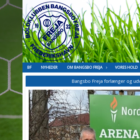
BF
NYHEDER
OM BANGSBO FREJA
VORES HOLD
Bangsbo Freja forlænger og ud