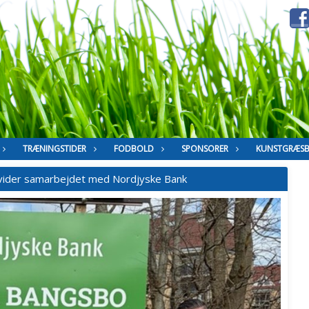
TRÆNINGSTIDER
FODBOLD
SPONSORER
KUNSTGRÆS
vider samarbejdet med Nordjyske Bank