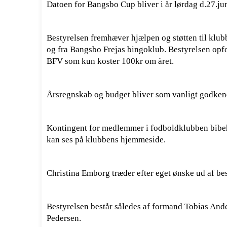
Datoen for Bangsbo Cup bliver i år lørdag d.27.jun
Bestyrelsen fremhæver hjælpen og støtten til kl
og fra Bangsbo Frejas bingoklub. Bestyrelsen opfo
BFV som kun koster 100kr om året.
Årsregnskab og budget bliver som vanligt godke
Kontingent for medlemmer i fodboldklubben bibeh
kan ses på klubbens hjemmeside.
Christina Emborg træder efter eget ønske ud af be
Bestyrelsen består således af formand Tobias An
Pedersen.