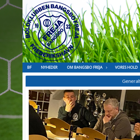
BF
NYHEDER
OM BANGSBO FREJA
VORES HOLD
General