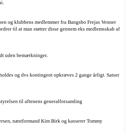
i.
ubben og klubbens medlemmer fra Bangsbo Frejas Venner
rdrer til at man støtter disse gennem eks medlemsskab af
ndt uden bemærkninger.
oldes og dvs kontingent opkræves 2 gange årligt. Satser
styrelsen til aftenens generalforsamling
dersen, næstformand Kim Birk og kasserer Tommy