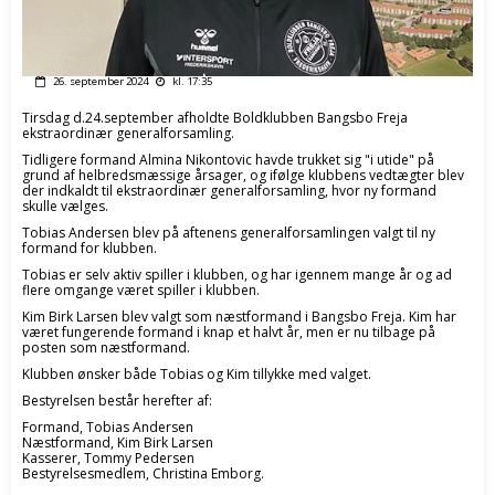
26. september 2024
kl. 17:35
Tirsdag d.24.september afholdte Boldklubben Bangsbo Freja
ekstraordinær generalforsamling.
Tidligere formand Almina Nikontovic havde trukket sig "i utide" på
grund af helbredsmæssige årsager, og ifølge klubbens vedtægter blev
der indkaldt til ekstraordinær generalforsamling, hvor ny formand
skulle vælges.
Tobias Andersen blev på aftenens generalforsamlingen valgt til ny
formand for klubben.
Tobias er selv aktiv spiller i klubben, og har igennem mange år og ad
flere omgange været spiller i klubben.
Kim Birk Larsen blev valgt som næstformand i Bangsbo Freja. Kim har
været fungerende formand i knap et halvt år, men er nu tilbage på
posten som næstformand.
Klubben ønsker både Tobias og Kim tillykke med valget.
Bestyrelsen består herefter af:
Formand, Tobias Andersen
Næstformand, Kim Birk Larsen
Kasserer, Tommy Pedersen
Bestyrelsesmedlem, Christina Emborg.